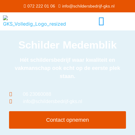
072 222 01 06
info@schildersbedrijf-gks.nl
Schilder Medemblik
Hét schildersbedrijf waar kwaliteit en
vakmanschap ook echt op de eerste plek
staan.
06 23060088
info@schildersbedrijf-gks.nl
Contact opnemen