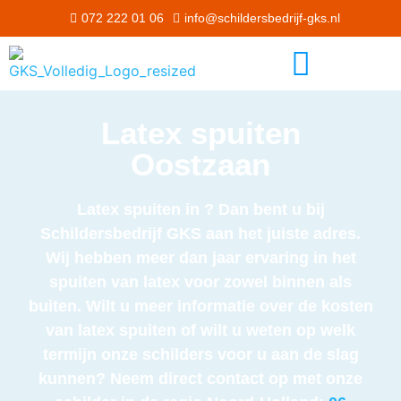
072 222 01 06
info@schildersbedrijf-gks.nl
Latex spuiten
Oostzaan
Latex spuiten in ? Dan bent u bij
Schildersbedrijf GKS aan het juiste adres.
Wij hebben meer dan jaar ervaring in het
spuiten van latex voor zowel binnen als
buiten. Wilt u meer informatie over de kosten
van latex spuiten of wilt u weten op welk
termijn onze schilders voor u aan de slag
kunnen? Neem direct contact op met onze