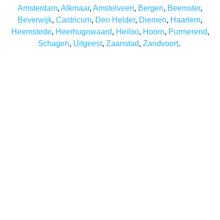
Amsterdam
,
Alkmaar
,
Amstelveen
,
Bergen
,
Beemster
,
Beverwijk
,
Castricum
,
Den Helder
,
Diemen
,
Haarlem
,
Heemstede
,
Heerhugowaard
,
Heiloo
,
Hoorn
,
Purmerend
,
Schagen
,
Uitgeest
,
Zaanstad
,
Zandvoort
.
Benieuwd wat wij voor u
kunnen betekenen?
Onze professionals kunnen niet wachten om ook uw
project met beide handen aan te pakken. Of het nu de
binnenmuren van een schoolgebouw of de
buitenmuren van een woning zijn. Bij Schildersbedrijf
GKS kunt u terecht voor alles wat met het laten verven
van een object te maken heeft. Daarbij kunt u altijd
rekenen op hoge kwaliteit en een vakkundige
afwerking. Wilt u meer weten over onze diensten of
bent u benieuwd naar onze tarieven? Dan komen we