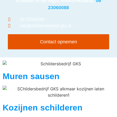
schilder in de regio Noord-Holland:
06
23060088
06 23060088
info@schildersbedrijf-gks.nl
Contact opnemen
Muren sausen
Kozijnen schilderen