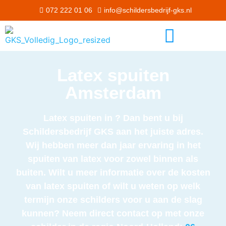
072 222 01 06
info@schildersbedrijf-gks.nl
Latex spuiten
Amsterdam
Latex spuiten in ? Dan bent u bij
Schildersbedrijf GKS aan het juiste adres.
Wij hebben meer dan jaar ervaring in het
spuiten van latex voor zowel binnen als
buiten. Wilt u meer informatie over de kosten
van latex spuiten of wilt u weten op welk
termijn onze schilders voor u aan de slag
kunnen? Neem direct contact op met onze