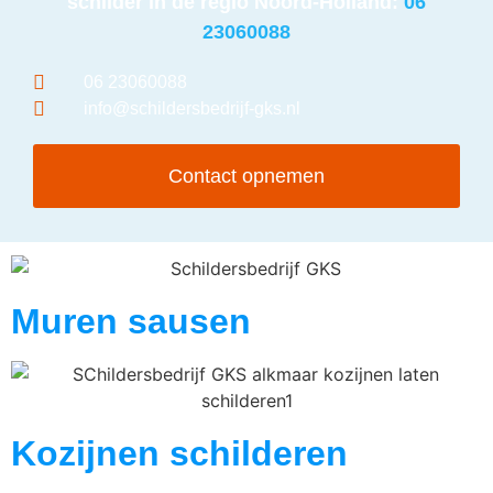
schilder in de regio Noord-Holland:
06
23060088
06 23060088
info@schildersbedrijf-gks.nl
Contact opnemen
Muren sausen
Kozijnen schilderen