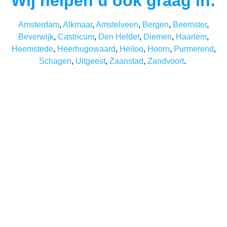
Wij helpen u ook graag in:
Amsterdam
,
Alkmaar
,
Amstelveen
,
Bergen
,
Beemster
,
Beverwijk
,
Castricum
,
Den Helder
,
Diemen
,
Haarlem
,
Heemstede
,
Heerhugowaard
,
Heiloo
,
Hoorn
,
Purmerend
,
Schagen
,
Uitgeest
,
Zaanstad
,
Zandvoort
.
Benieuwd wat wij voor u
kunnen betekenen?
Onze professionals kunnen niet wachten om ook uw
project met beide handen aan te pakken. Of het nu de
binnenmuren van een schoolgebouw of de
buitenmuren van een woning zijn. Bij Schildersbedrijf
GKS kunt u terecht voor alles wat met het laten verven
van een object te maken heeft. Daarbij kunt u altijd
rekenen op hoge kwaliteit en een vakkundige