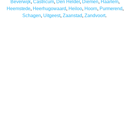
Beverwijk
,
Castricum
,
Den Helder
,
Diemen
,
Haarlem
,
Heemstede
,
Heerhugowaard
,
Heiloo
,
Hoorn
,
Purmerend
,
Schagen
,
Uitgeest
,
Zaanstad
,
Zandvoort
.
Benieuwd wat wij voor u
kunnen betekenen?
Onze professionals kunnen niet wachten om ook uw
project met beide handen aan te pakken. Of het nu de
binnenmuren van een schoolgebouw of de
buitenmuren van een woning zijn. Bij Schildersbedrijf
GKS kunt u terecht voor alles wat met het laten verven
van een object te maken heeft. Daarbij kunt u altijd
rekenen op hoge kwaliteit en een vakkundige
afwerking. Wilt u meer weten over onze diensten of
bent u benieuwd naar onze tarieven? Dan komen we
graag met u in contact!