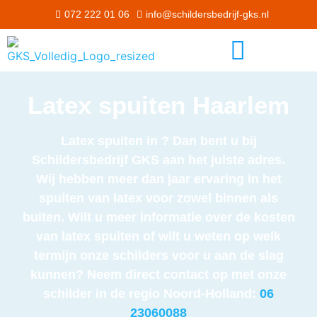
072 222 01 06
info@schildersbedrijf-gks.nl
Latex spuiten Haarlem
Latex spuiten in ? Dan bent u bij
Schildersbedrijf GKS aan het juiste adres.
Wij hebben meer dan jaar ervaring in het
spuiten van latex voor zowel binnen als
buiten. Wilt u meer informatie over de kosten
van latex spuiten of wilt u weten op welk
termijn onze schilders voor u aan de slag
kunnen? Neem direct contact op met onze
schilder in de regio Noord-Holland:
06
23060088